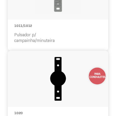
1011/1012
Pulsador p/
campainha/minuteira
10%
OFF
PARA
CONDULETES
1020