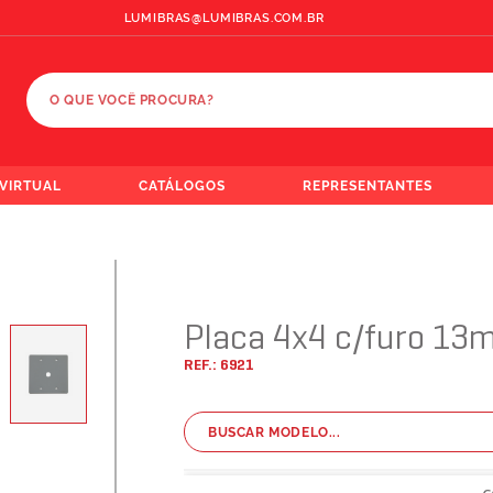
LUMIBRAS@LUMIBRAS.COM.BR
 VIRTUAL
CATÁLOGOS
REPRESENTANTES
Placa 4x4 c/furo 1
REF.: 6921