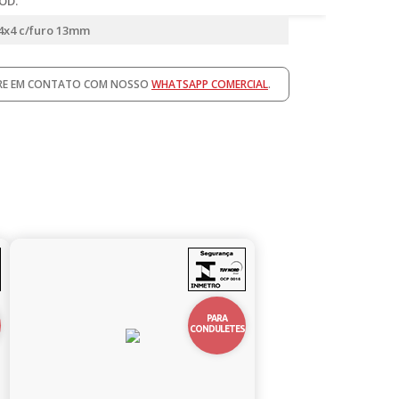
ÓD.
 4x4 c/furo 13mm
TRE EM CONTATO COM NOSSO
WHATSAPP COMERCIAL
.
10%
OFF
PARA
CONDULETES