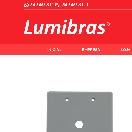
54 3463.9111
54 3463.9111
INICIAL
EMPRESA
LOJA