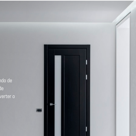
ando de
de
verter o