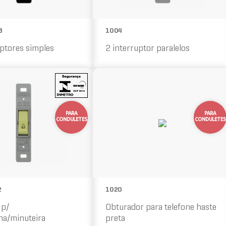
3
1004
uptores simples
2 interruptor paralelos
10%
OFF
PARA
PARA
CONDULETES
CONDULETES
2
1020
 p/
Obturador para telefone haste
a/minuteira
preta